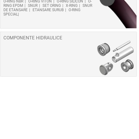
O-RING NBR
O-RING VITON
O-RING SILICON
O-
RING EPDM
SNUR
SET ORING
X-RING
SNUR
DE ETANSARE
ETANSARE SURUB
O-RING
SPECIAL
COMPONENTE HIDRAULICE