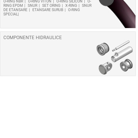
O-RING NBR
O-RING VITON
O-RING SILICON
O-
RING EPDM
SNUR
SET ORING
X-RING
SNUR
DE ETANSARE
ETANSARE SURUB
O-RING
SPECIAL
COMPONENTE HIDRAULICE